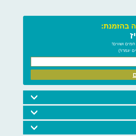
ז
מים ושווים!
 יגמרו!)
ם