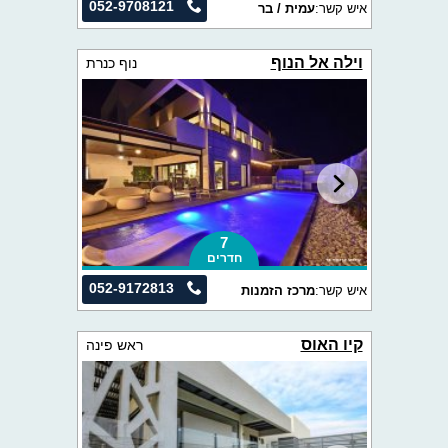
052-9708121
איש קשר:
עמית / בר
וילה אל הנוף
נוף כנרת
7
חדרים
052-9172813
איש קשר:
מרכז הזמנות
קיו האוס
ראש פינה