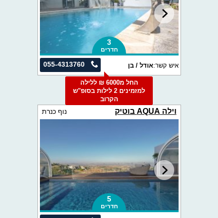
3
חדרים
055-4313760
איש קשר:
אודל / בן
החל מ6000 ₪ ללילה
למזמינים 2 לילות בסופ"ש
הקרוב
וילה AQUA בוטיק
נוף כנרת
5
חדרים