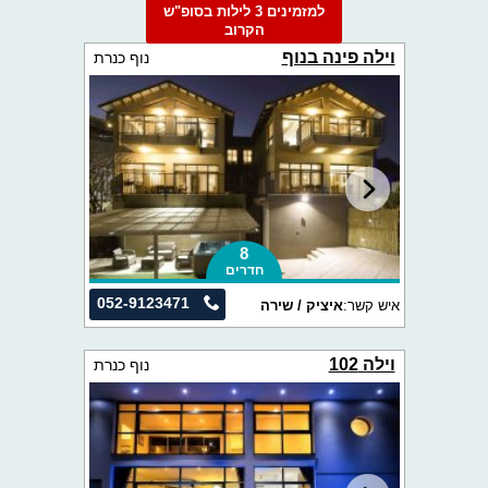
למזמינים 3 לילות בסופ"ש
הקרוב
וילה פינה בנוף
נוף כנרת
8
חדרים
052-9123471
איש קשר:
איציק / שירה
וילה 102
נוף כנרת