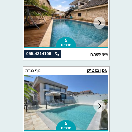
5
חדרים
055-4314109
איש קשר:
רן
גפן בוטיק
נוף כנרת
5
חדרים