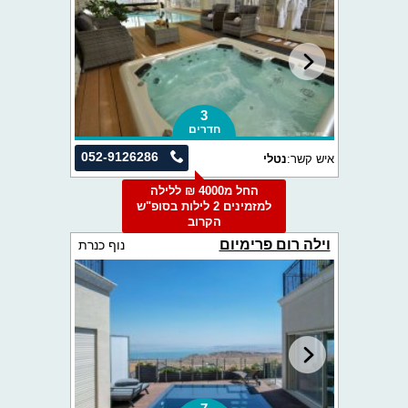
3
חדרים
052-9126286
איש קשר:
נטלי
החל מ4000 ₪ ללילה
למזמינים 2 לילות בסופ"ש
הקרוב
וילה רום פרימיום
נוף כנרת