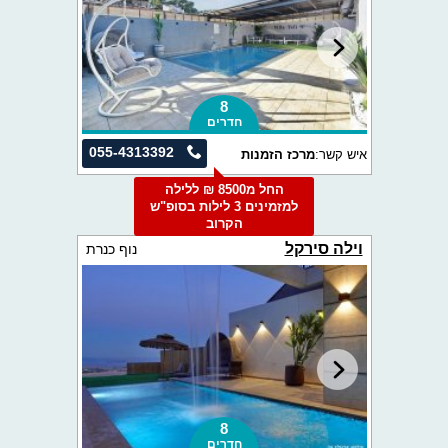
8
חדרים
055-4313392
איש קשר:
מרכז הזמנות
החל מ8500 ₪ ללילה
למזמינים 3 לילות בסופ"ש
הקרוב
וילה סירקל
נוף כנרת
8
חדרים