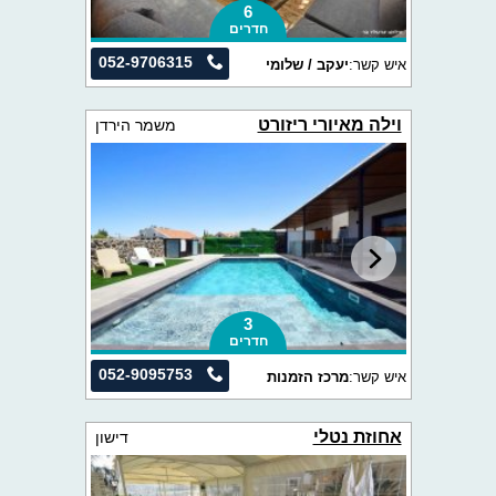
6
חדרים
052-9706315
איש קשר:
יעקב / שלומי
וילה מאיורי ריזורט
משמר הירדן
3
חדרים
052-9095753
איש קשר:
מרכז הזמנות
אחוזת נטלי
דישון