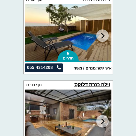
5
חדרים
055-4314208
איש קשר:
מנחם / משה
וילה כנרת דלוקס
נוף כנרת