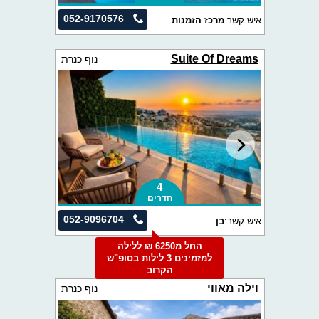
052-9170576
איש קשר:
מרכז הזמנות
Suite Of Dreams
נוף כנרת
4
חדרים
052-9096704
איש קשר:
בן
החל מ6250 ₪ ללילה
למזמינים 3 לילות בסופ"ש
הקרוב
וילה מאווי
נוף כנרת