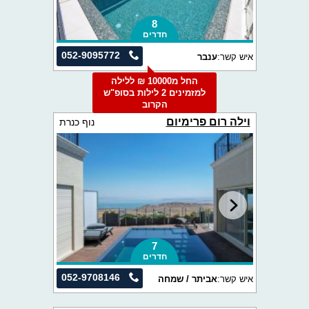
8
חדרים
052-9095772
איש קשר:
ענבר
החל מ10000 ₪ ללילה
למזמינים 2 לילות בסופ"ש
הקרוב
וילה רום פרימיום
נוף כנרת
7
חדרים
052-9708146
איש קשר:
אביתר / שמחה