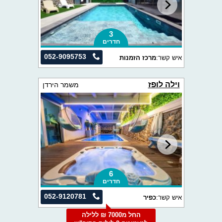
3
חדרים
052-9095753
איש קשר:
מרכז הזמנות
וילה לופז
משמר הירדן
6
חדרים
052-9120781
איש קשר:
כפיר
החל מ7000 ₪ ללילה