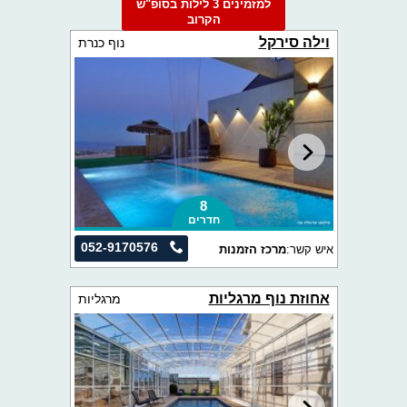
למזמינים 3 לילות בסופ"ש
הקרוב
וילה סירקל
נוף כנרת
8
חדרים
052-9170576
איש קשר:
מרכז הזמנות
אחוזת נוף מרגליות
מרגליות