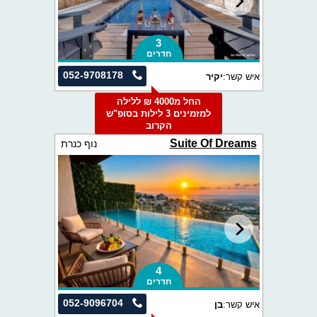
3
חדרים
052-9708178
איש קשר:
יקיר
החל מ4000 ₪ ללילה
למזמינים 3 לילות בסופ"ש
הקרוב
Suite Of Dreams
נוף כנרת
4
חדרים
052-9096704
איש קשר:
בן