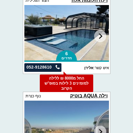
וילה חלומות אלה
חצור הגלילית
6
חדרים
052-9128610
איש קשר:
אלירן
החל מ8000 ₪ ללילה
למזמינים 3 לילות בסופ"ש
הקרוב
וילה AQUA בוטיק
נוף כנרת