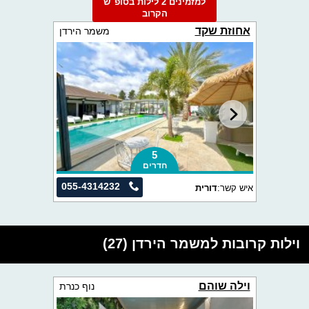
למזמינים 2 לילות בסופ"ש
הקרוב
אחוזת שקד
משמר הירדן
5
חדרים
055-4314232
איש קשר:
דורית
וילות קרובות למשמר הירדן (27)
וילה שוהם
נוף כנרת