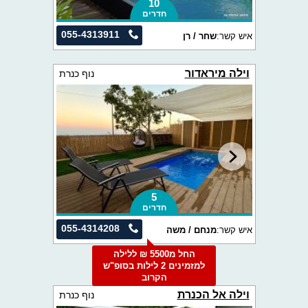
10
חדרים
055-4313911
איש קשר:
שחר / רן
וילה מיראדור
נוף כנרת
5
חדרים
055-4314208
איש קשר:
מנחם / משה
החל מ5500 ₪ ללילה
למזמינים 2 לילות בסופ"ש
הקרוב
וילה אל הכנרת
נוף כנרת