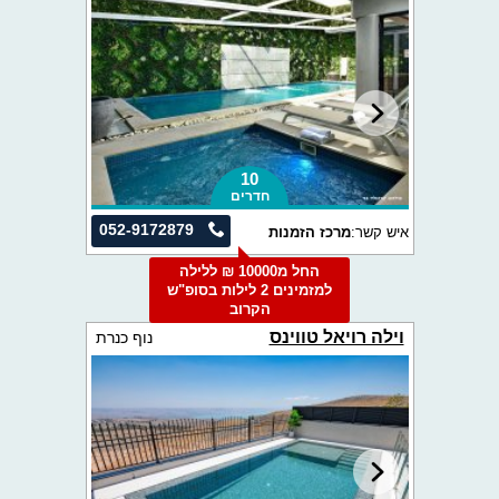
10
חדרים
052-9172879
איש קשר:
מרכז הזמנות
החל מ10000 ₪ ללילה
למזמינים 2 לילות בסופ"ש
הקרוב
וילה רויאל טווינס
נוף כנרת