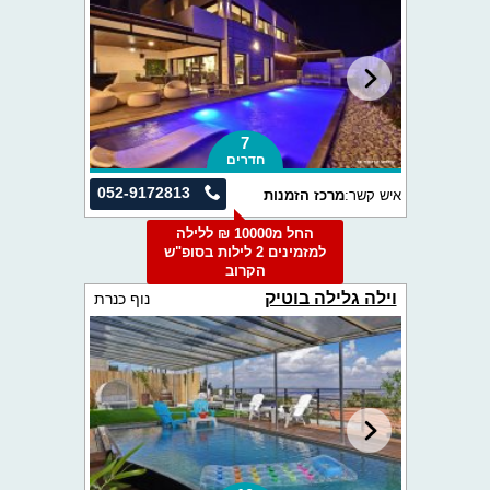
7
חדרים
052-9172813
איש קשר:
מרכז הזמנות
החל מ10000 ₪ ללילה
למזמינים 2 לילות בסופ"ש
הקרוב
וילה גלילה בוטיק
נוף כנרת